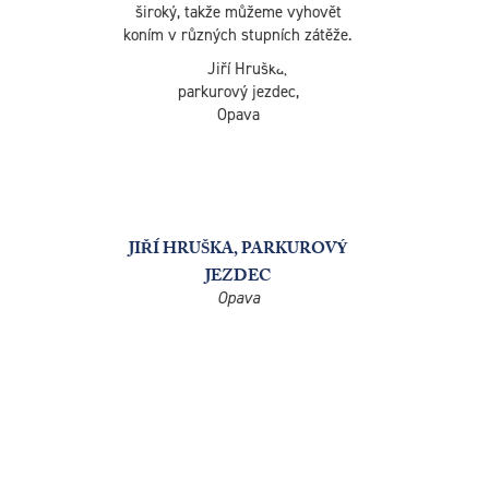
všem, kdo chtějí mít koně zdravé a ve
výborné kondici, protože krmení od
Energys k tomu velkou mírou
přispívá.
ROMAN ZIMMERMANN,
REPREZENTANT ČR V
REININGU
Zalešany