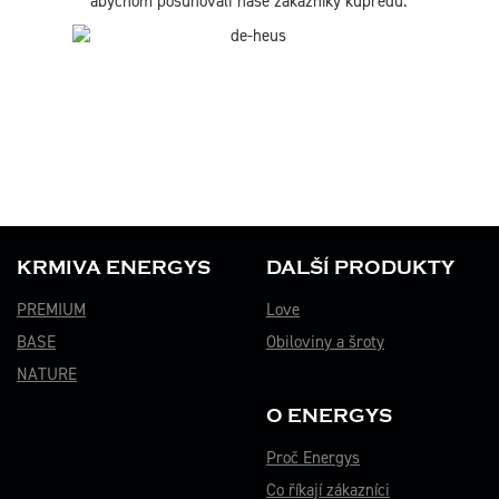
s krmivy a působí ve více než padesáti zemích
světa. I my vycházíme z konceptu naší společnosti
"
powering progress
" a děláme vše pro to,
abychom posunovali naše zákazníky kupředu.
KRMIVA ENERGYS
DALŠÍ PRODUKTY
PREMIUM
Love
BASE
Obiloviny a šroty
NATURE
O ENERGYS