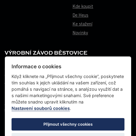
Proč Energys
Co říkají zákazníci
Kde koupit
De Heus
Ke stažení
Novinky
Informace o cookies
VÝROBNÍ ZÁVOD BĚSTOVICE
Když kliknete na „Přijmout všechny cookie“, poskytnete
tím souhlas k jejich ukládání na vašem zařízení, což
Běstovice 115
pomáhá s navigací na stránce, s analýzou využití dat a
Choceň 565 01
s našimi marketingovými snahami. Své preference
Česká republika
můžete snadno upravit kliknutím na
Tel.: +420 467 070 764
Nastavení souborů cookies
.
Fax: +420 465 472 611
Přijmout všechny cookies
© 2022 Energys, všechna práva vyhrazena |
Grafické studio VLADO
|
Zásady ochrany
osobních údajů