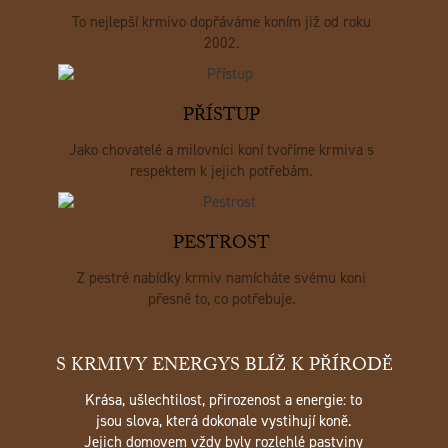
To nejlepší krmivo dopřáváme koním již od roku
2002.
PŘÍSTUP
Jako chovatelé a milovníci koní tvoříme krmiva s
respektem k jejich potřebám.
PESTROST
Z pestré nabídky krmiv namícháte svému koni
přesně to, co potřebuje.
S KRMIVY ENERGYS BLÍŽ K PŘÍRODĚ
Krása, ušlechtilost, přirozenost a energie: to
jsou slova, která dokonale vystihují koně.
Jejich domovem vždy byly rozlehlé pastviny