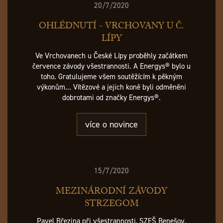
20/7/2020
OHLÉDNUTÍ - VRCHOVANY U Č.
LÍPY
Ve Vrchovanech u České Lípy proběhly začátkem
července závody všestrannosti. A Energys® bylo u
toho. Gratulujeme všem soutěžícím k pěkným
výkonům... Vítězové a jejich koně byli odměněni
dobrotami od značky Energys®.
více o novince
15/7/2020
MEZINÁRODNÍ ZÁVODY
STRZEGOM
Pavel Březina při všestrannosti, SZEŠ Benešov.