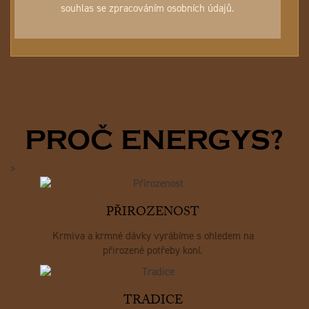
souhlas se zpracováním osobních údajů.
PROČ ENERGYS?
>
PŘIROZENOST
Krmiva a krmné dávky vyrábíme s ohledem na
přirozené potřeby koní.
TRADICE