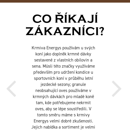
CO ŘÍKAJÍ
ZÁKAZNÍCI?
S Energys máme v našem chovu
amerických quarterů výbornou
zkušenost už přes dvanáct let. Je to
skvěle vyvážené krmivo, které naši
koně doslova milují. Ve stáji máme
koně všech věkových kategorií a v
různých stupních zátěže. Od hříbat a
mladých koní, přes sportovní a
rekreační koně, až po koňské
důchodce. Díky širokému sortimentu
Energys pro ně máme k dispozici
vždy "krmení na míru". Krmit koně s
Energys je zkrátka tak jednoduché a
hlavně, funguje to. Vřele doporučuji