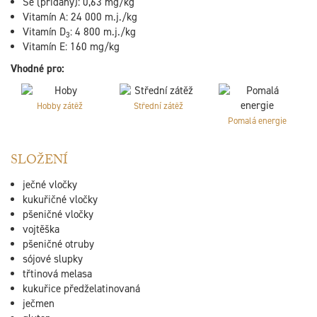
Se (přidaný): 0,63 mg/kg
Vitamín A: 24 000 m.j./kg
Vitamín D
: 4 800 m.j./kg
3
Vitamín E: 160 mg/kg
Vhodné pro:
Hobby zátěž
Střední zátěž
Pomalá energie
SLOŽENÍ
ječné vločky
kukuřičné vločky
pšeničné vločky
vojtěška
pšeničné otruby
sójové slupky
třtinová melasa
kukuřice předželatinovaná
ječmen