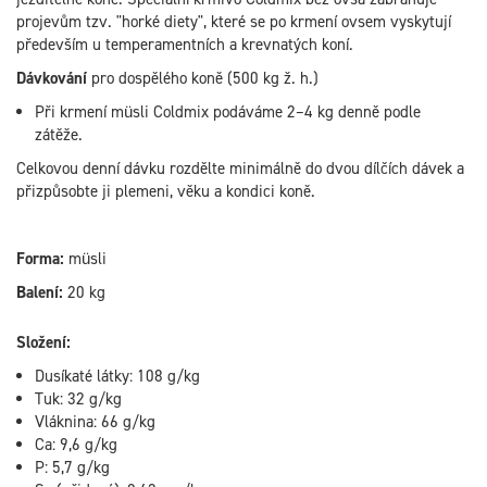
projevům tzv. "horké diety", které se po krmení ovsem vyskytují
především u temperamentních a krevnatých koní.
Dávkování
pro dospělého koně (500 kg ž. h.)
Při krmení müsli Coldmix podáváme 2–4 kg denně podle
zátěže.
Celkovou denní dávku rozdělte minimálně do dvou dílčích dávek a
přizpůsobte ji plemeni, věku a kondici koně.
Forma:
müsli
Balení:
20 kg
Složení:
Dusíkaté látky: 108 g/kg
Tuk: 32 g/kg
Vláknina: 66 g/kg
Ca: 9,6 g/kg
P: 5,7 g/kg