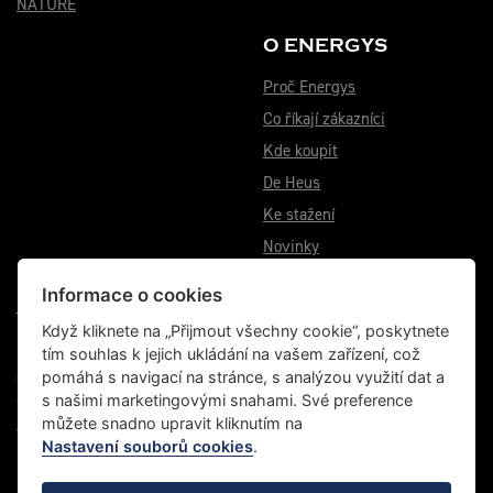
NATURE
O ENERGYS
Proč Energys
Co říkají zákazníci
Kde koupit
De Heus
Ke stažení
Novinky
Informace o cookies
VÝROBNÍ ZÁVOD BĚSTOVICE
Když kliknete na „Přijmout všechny cookie“, poskytnete
tím souhlas k jejich ukládání na vašem zařízení, což
Běstovice 115
pomáhá s navigací na stránce, s analýzou využití dat a
Choceň 565 01
s našimi marketingovými snahami. Své preference
Česká republika
můžete snadno upravit kliknutím na
Tel.: +420 467 070 764
Nastavení souborů cookies
.
Fax: +420 465 472 611