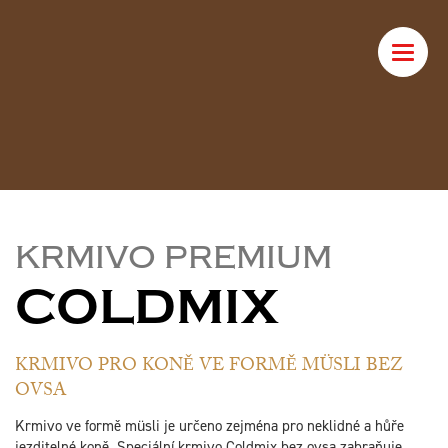
Toggle
naviga
KRMIVO PREMIUM
COLDMIX
KRMIVO PRO KONĚ VE FORMĚ MÜSLI BEZ
OVSA
Krmivo ve formě müsli je určeno zejména pro neklidné a hůře
jezditelné koně. Speciální krmivo Coldmix bez ovsa zabraňuje